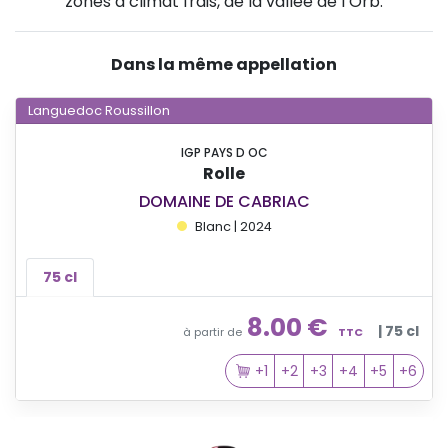
zones à climat frais, de la vallée de l’Orb.
Dans la même appellation
Languedoc Roussillon
IGP PAYS D OC
Rolle
DOMAINE DE CABRIAC
Blanc | 2024
75 cl
8.00 €
| 75 cl
à partir de
TTC
+1
+2
+3
+4
+5
+6