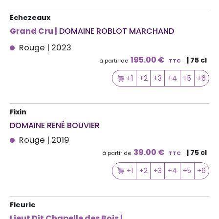
Echezeaux
Grand Cru |
DOMAINE ROBLOT MARCHAND
Rouge | 2023
195.00 €
| 75 cl
à partir de
TTC
+1
+2
+3
+4
+5
+6
Fixin
DOMAINE RENÉ BOUVIER
Rouge | 2019
39.00 €
| 75 cl
à partir de
TTC
+1
+2
+3
+4
+5
+6
Fleurie
Lieut Dit Chapelle des Bois |