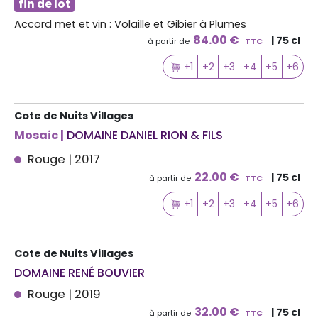
fin de lot
Accord met et vin : Volaille et Gibier à Plumes
84.00 €
| 75 cl
à partir de
TTC
+1
+2
+3
+4
+5
+6
Cote de Nuits Villages
Mosaic |
DOMAINE DANIEL RION & FILS
Rouge | 2017
22.00 €
| 75 cl
à partir de
TTC
+1
+2
+3
+4
+5
+6
Cote de Nuits Villages
DOMAINE RENÉ BOUVIER
Rouge | 2019
32.00 €
| 75 cl
à partir de
TTC