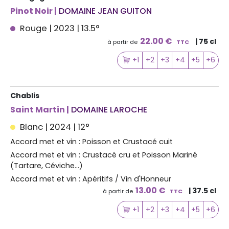
Pinot Noir |
DOMAINE JEAN GUITON
Rouge | 2023 | 13.5°
22.00 €
| 75 cl
à partir de
TTC
+1
+2
+3
+4
+5
+6
Chablis
Saint Martin |
DOMAINE LAROCHE
Blanc | 2024 | 12°
Accord met et vin : Poisson et Crustacé cuit
Accord met et vin : Crustacé cru et Poisson Mariné
(Tartare, Céviche...)
Accord met et vin : Apéritifs / Vin d'Honneur
13.00 €
| 37.5 cl
à partir de
TTC
+1
+2
+3
+4
+5
+6