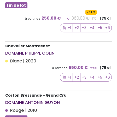
fin de lot
-31 %
250.00 €
360.00 €
| 75 cl
à partir de
TTC
TTC
+1
+2
+3
+4
+5
+6
Chevalier Montrachet
DOMAINE PHILIPPE COLIN
Blanc | 2020
550.00 €
| 75 cl
à partir de
TTC
+1
+2
+3
+4
+5
+6
Corton Bressande - Grand Cru
DOMAINE ANTONIN GUYON
Rouge | 2010