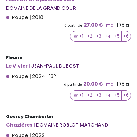
DOMAINE DE LA GRAND COUR
Rouge | 2018
27.00 €
| 75 cl
à partir de
TTC
+1
+2
+3
+4
+5
+6
Fleurie
Le Vivier |
JEAN-PAUL DUBOST
Rouge | 2024 | 13°
20.00 €
| 75 cl
à partir de
TTC
+1
+2
+3
+4
+5
+6
Gevrey Chambertin
Chazières |
DOMAINE ROBLOT MARCHAND
Rouge | 2022